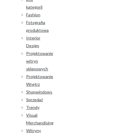
kategorii
Fashion
Fotografia
produktowa
Interior
Design
Projektowanie
witryn
sklepowych
Projektowanie
Wnętrz
Shopwindows
Sprzedaż
Trendy
Visual
Merchandising
Witryny