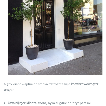
A gdy klient wejdzie do środka, zatroszcz się o
komfort wewnątrz
sklepu:
Uwolnij ręce klienta
: zadbaj by miał gdzie odłożyć parasol,