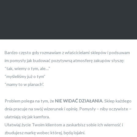
Bardzo często gdy rozmawiam z właścicielami sklepów i podsuwam
im pomysły jak budować pozytywną atmosferę zakupów słyszę:
“tak, wiemy o tym, ale…”
“myśleliśmy już o tym”
“mamy to w planach”.
Problem polega na tym, że
NIE WIDAĆ DZIAŁANIA
. Sklep każdego
dnia pracuje na swój wizerunek i opinię. Pomysły – niby oczywiste –
ulatniają się jak kamfora.
Ułatwiaj życie Twoim klientom a zaskarbisz sobie ich wierność i
zbudujesz markę wobec której, będą lojalni.