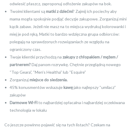
odwiesić płaszcz, zaproponuj odłożenie zakupów na bok.
Twoimi klientami są
matki z dziećmi
? Zajmij ich pociechy aby
mama mogła spokojnie podjąć decyzje zakupowe. Zorganizuj mini
kącik zabaw. Jeżeli nie masz na to miejsca wydrukuj kolorowanki i
miej je pod ręką. Matki to bardzo wdzięczna grupa odbiorców:
polegają na sprawdzonych rozwiązaniach ze względu na
ograniczony czas.
Twoje klientki przychodzą na
zakupy z chłopakiem / mężem /
partnerem?
Daj panom rozrywkę. Chętnie przeglądną nowego
“Top Geara”, “Men’s Healtha” lub “Esquire”
Zorganizuj
miejsce do siedzenia.
45% konusmentów wskazuje
kawę
jako najlepszy “umilacz”
zakupów
Darmowe Wi-Fi
to najbardziej opłacalna i najbardziej oczekiwana
technologia w lokalu
Co jeszcze powinno pojawić się na tych listach? Czekam na