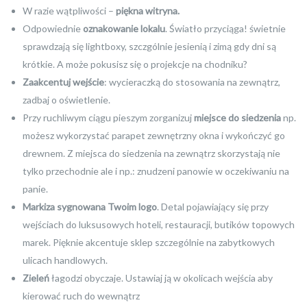
W razie wątpliwości –
piękna witryna.
Odpowiednie
oznakowanie lokalu
. Światło przyciąga! świetnie
sprawdzają się lightboxy, szczgólnie jesienią i zimą gdy dni są
krótkie. A może pokusisz się o projekcje na chodniku?
Zaakcentuj wejście
: wycieraczką do stosowania na zewnątrz,
zadbaj o oświetlenie.
Przy ruchliwym ciągu pieszym zorganizuj
miejsce do siedzenia
np.
możesz wykorzystać parapet zewnętrzny okna i wykończyć go
drewnem. Z miejsca do siedzenia na zewnątrz skorzystają nie
tylko przechodnie ale i np.: znudzeni panowie w oczekiwaniu na
panie.
Markiza sygnowana Twoim logo
. Detal pojawiający się przy
wejściach do luksusowych hoteli, restauracji, butików topowych
marek. Pięknie akcentuje sklep szczególnie na zabytkowych
ulicach handlowych.
Zieleń
łagodzi obyczaje. Ustawiaj ją w okolicach wejścia aby
kierować ruch do wewnątrz