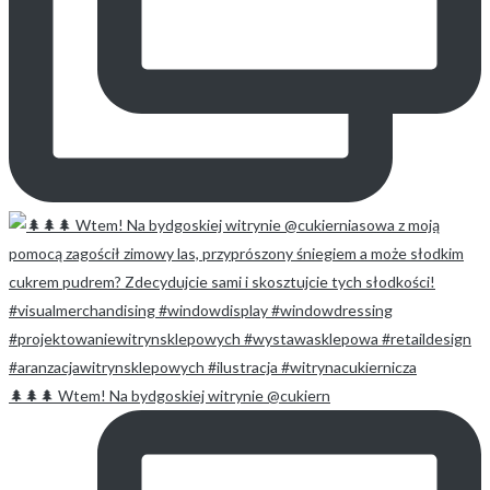
🌲🌲🌲 Wtem! Na bydgoskiej witrynie @cukiern