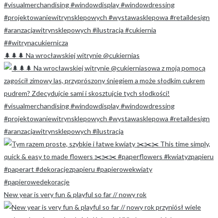
🌲🌲🌲 Na wrocławskiej witrynie @cukiernias
New year is very fun & playful so far // nowy rok