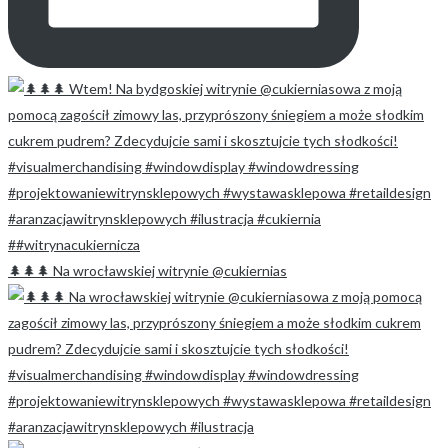
🌲🌲🌲 Na wrocławskiej witrynie @cukiernias