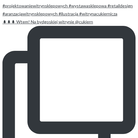
🌲🌲🌲 Wtem! Na bydgoskiej witrynie @cukiern