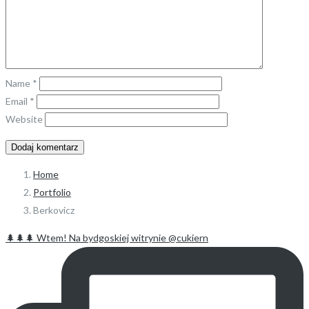
Name
*
Email
*
Website
Home
Portfolio
Berkovicz
🌲🌲🌲 Wtem! Na bydgoskiej witrynie @cukiern